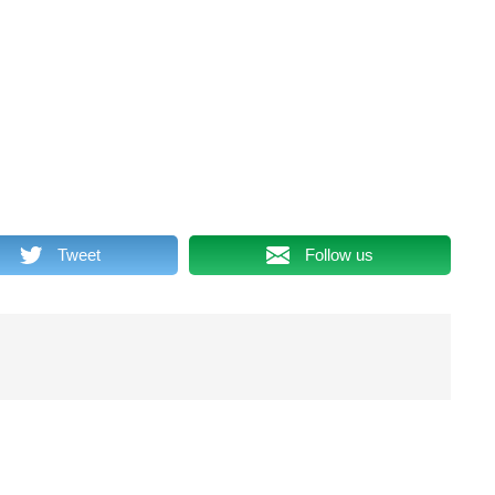
0
2
0
0
8
0
4
_
Tweet
Follow us
1
9
3
1
0
7