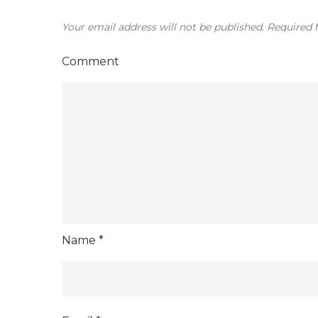
t
Your email address will not be published.
Required f
n
Comment
a
v
i
g
Name
*
a
t