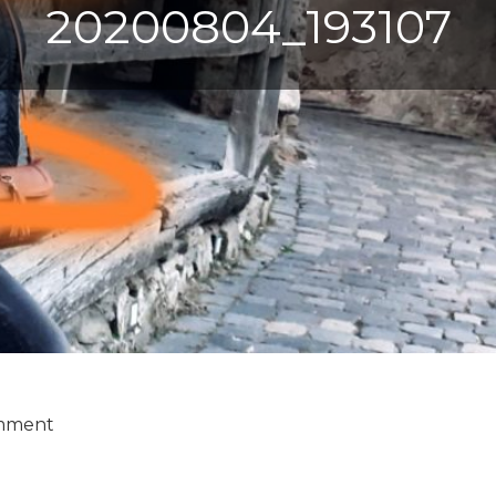
20200804_193107
o
omment
n
2