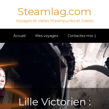
Steamlag.com
Voyages et visites Steampunks et Geeks
Accueil
Mes voyages
Contactez-moi ;)
Lille Victorien :