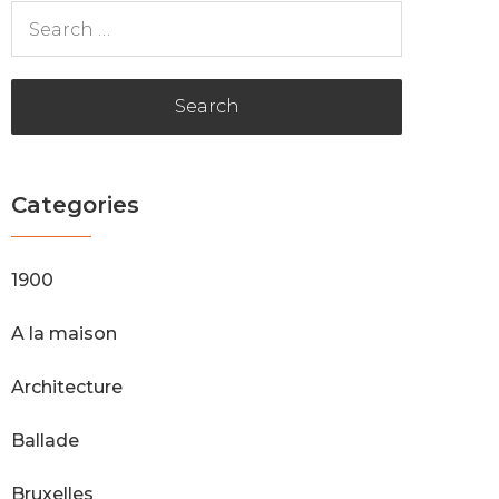
S
e
a
r
c
h
Categories
f
o
r
1900
:
A la maison
Architecture
Ballade
Bruxelles