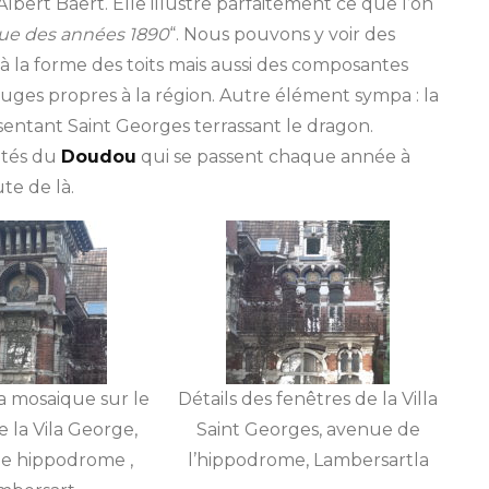
Albert Baert. Elle illustre parfaitement ce que l’on
’
ique des années 1890
“. Nous pouvons y voir des
A
à la forme des toits mais aussi des composantes
v
ouges propres à la région. Autre élément sympa : la
e
sentant Saint Georges terrassant le dragon.
n
ités du
Doudou
qui se passent chaque année à
u
te de là.
e
d
e
L
’
h
i
la mosaique sur le
Détails des fenêtres de la Villa
p
 la Vila George,
Saint Georges, avenue de
p
e hippodrome ,
l’hippodrome, Lambersartla
o