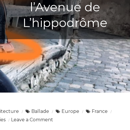
l’Avenue de
L’hippodrôme
itecture
Ballade
Europe
France
ies
Leave a Comment
o
n