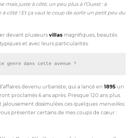
me mais juste à côté, un peu plus à l’Ouest : à
L
à côté ! Et ça vaut le coup de sortir un petit peu du
i
l
l
er devant plusieurs
villas
magnifiques, beautés
e
ypiques et avec leurs particularités.
V
i
ce genre dans cette avenue ?
c
t
o
 d’affaires devenu urbaniste, qui a lancé en
1895
un
r
eront proclamés 6 ans après. Presque 120 ans plus
i
sont jalousement dissimulées ces quelques
merveilles
.
e
ous présenter certains de mes coups de cœur :
n
:
l