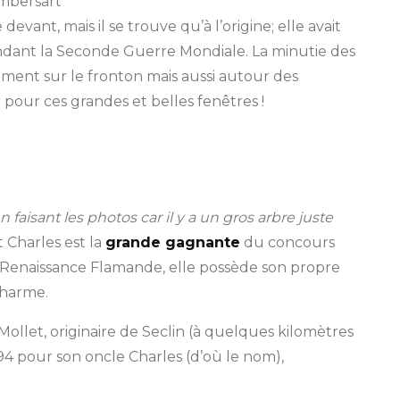
mbersart
d
devant, mais il se trouve qu’à l’origine; elle avait
r
ndant la Seconde Guerre Mondiale. La minutie des
ô
ent sur le fronton mais aussi autour des
m
pour ces grandes et belles fenêtres !
e
n faisant les photos car il y a un gros arbre juste
nt Charles est la
grande gagnante
du concours
o-Renaissance Flamande, elle possède son propre
charme.
 Mollet, originaire de Seclin (à quelques kilomètres
94 pour son oncle Charles (d’où le nom),