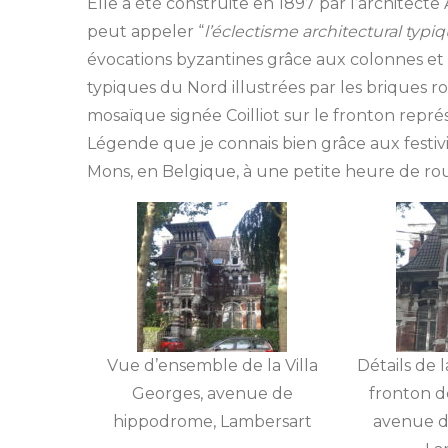
Elle a été construite en 1897 par l’architecte 
peut appeler “
l’éclectisme architectural typ
évocations byzantines grâce aux colonnes et 
typiques du Nord illustrées par les briques r
mosaïque signée Coilliot sur le fronton repré
Légende que je connais bien grâce aux festiv
Mons, en Belgique, à une petite heure de rou
Vue d’ensemble de la Villa
Détails de 
Georges, avenue de
fronton de
hippodrome, Lambersart
avenue d